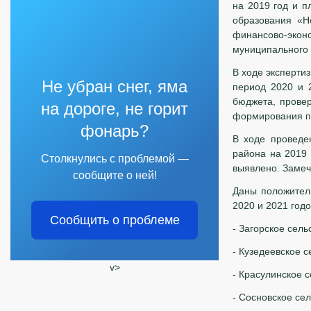
на 2019 год и п
образования «Н
финансово-эко
муниципального 
В ходе эксперти
Не убран снег, яма
период 2020 и 2
бюджета, прове
на дороге, не горит
формирования п
фонарь?
В ходе проведе
района на 2019 
Столкнулись с проблемой —
выявлено. Замеч
сообщите о ней!
Даны положител
2020 и 2021 годо
Сообщить о проблеме
- Загорское сель
- Кузедеевское с
v>
- Красулинское 
- Сосновское се