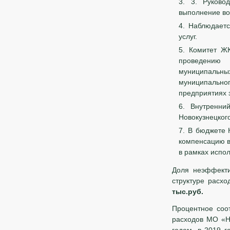
3. Руково
выполнение во
Наблюдаетс
услуг.
Комитет ЖК
проведению 
муниципальн
муниципальн
предприятиях з
Внутренни
Новокузнецког
В бюджете 
компенсацию в
в рамках испо
Доля неэффекти
структуре расх
тыс.руб.
Процентное соот
расходов МО «Н