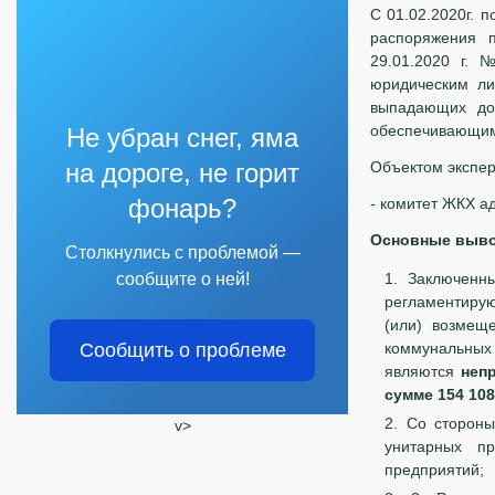
С 01.02.2020г. 
распоряжения п
29.01.2020 г. 
юридическим ли
выпадающих до
обеспечивающим 
Не убран снег, яма
на дороге, не горит
Объектом экспер
фонарь?
- комитет ЖКХ а
Основные выв
Столкнулись с проблемой —
сообщите о ней!
Заключенн
регламентиру
(или) возмещ
Сообщить о проблеме
коммунальных
являются
неп
сумме 154 10
Со стороны
v>
унитарных п
предприятий;