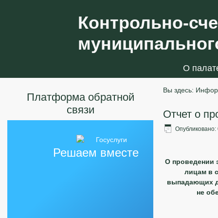
Контрольно-сче
муниципального
О палат
Вы здесь:
Инфор
Платформа обратной
связи
Отчет о пр
Опубликовано: 
Решаем вместе
О проведении 
лицам в 
выпадающих д
не об